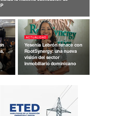
AP
ACTUALIDAD
en
Yesenia Lebrón renace con
a,
RootSynergy: una nueva
visión del sector
inmobiliario dominicano