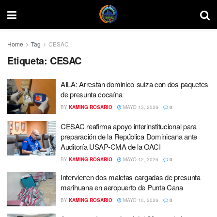
Home
Tag
CESAC
Etiqueta:
CESAC
AILA: Arrestan dominico-suiza con dos paquetes
de presunta cocaína
BY
KAMING ROSARIO
MAYO 13, 2026
0
CESAC reafirma apoyo interinstitucional para
preparación de la República Dominicana ante
Auditoría USAP-CMA de la OACI
BY
KAMING ROSARIO
MAYO 12, 2026
0
Intervienen dos maletas cargadas de presunta
marihuana en aeropuerto de Punta Cana
BY
KAMING ROSARIO
MAYO 10, 2026
0