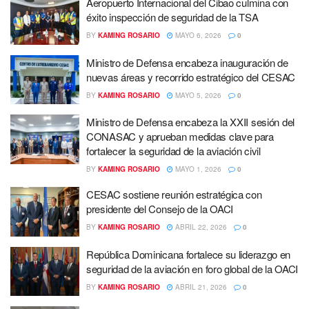
Aeropuerto Internacional del Cibao culmina con
éxito inspección de seguridad de la TSA
BY
KAMING ROSARIO
MAYO 6, 2026
0
Ministro de Defensa encabeza inauguración de
nuevas áreas y recorrido estratégico del CESAC
BY
KAMING ROSARIO
MAYO 5, 2026
0
Ministro de Defensa encabeza la XXII sesión del
CONASAC y aprueban medidas clave para
fortalecer la seguridad de la aviación civil
BY
KAMING ROSARIO
MAYO 1, 2026
0
CESAC sostiene reunión estratégica con
presidente del Consejo de la OACI
BY
KAMING ROSARIO
ABRIL 22, 2026
0
República Dominicana fortalece su liderazgo en
seguridad de la aviación en foro global de la OACI
BY
KAMING ROSARIO
ABRIL 21, 2026
0