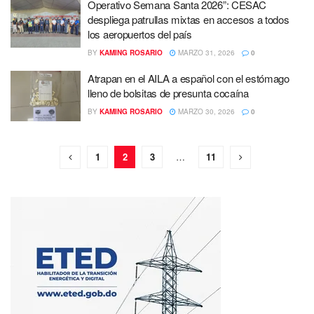
Operativo Semana Santa 2026”: CESAC
despliega patrullas mixtas en accesos a todos
los aeropuertos del país
BY
KAMING ROSARIO
MARZO 31, 2026
0
Atrapan en el AILA a español con el estómago
lleno de bolsitas de presunta cocaína
BY
KAMING ROSARIO
MARZO 30, 2026
0
1
2
3
…
11