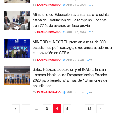
BY
KAMING ROSARIO
ABRIL 19, 2026
0
Ministerio de Educación avanza hacia la quinta
etapa de Evaluación de Desempeño Docente
con 77 % de avance en fase previa
BY
KAMING ROSARIO
ABRIL 10, 2026
0
MINERD e INDOTEL premian a más de 300
estudiantes por liderazgo, excelencia académica
e innovación en STEM
BY
KAMING ROSARIO
ABRIL 7, 2026
0
Salud Pública, Educación y el INABIE lanzan
Jornada Nacional de Desparasitación Escolar
2026 para beneficiar a más de 1.8 millones de
estudiantes
BY
KAMING ROSARIO
ABRIL 5, 2026
0
1
…
3
4
5
…
12