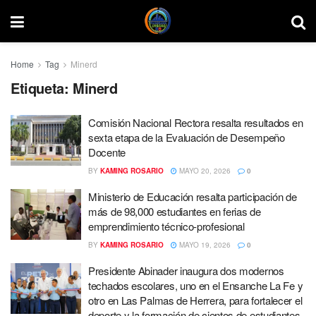
Home
Tag
Minerd
Etiqueta:
Minerd
Comisión Nacional Rectora resalta resultados en
sexta etapa de la Evaluación de Desempeño
Docente
BY
KAMING ROSARIO
MAYO 20, 2026
0
Ministerio de Educación resalta participación de
más de 98,000 estudiantes en ferias de
emprendimiento técnico-profesional
BY
KAMING ROSARIO
MAYO 19, 2026
0
Presidente Abinader inaugura dos modernos
techados escolares, uno en el Ensanche La Fe y
otro en Las Palmas de Herrera, para fortalecer el
deporte y la formación de cientos de estudiantes