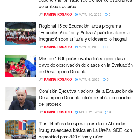
de ambos sectores
BY
KAMING ROSARIO
MAYO 10, 2026
0
Regional 15 de Educación lanza programa
“Escuelas Abiertas y Activas” para fortalecer la
integración comunitaria y el desarrollo integral
BY
KAMING ROSARIO
MAYO 9, 2026
0
Más de 1,600 pares evaluadores inician fase
clave de observación de clases en la Evaluación
de Desempeño Docente
BY
KAMING ROSARIO
MAYO 4, 2026
0
Comisión Ejecutiva Nacional de la Evaluación de
Desempeño Docente informa sobre continuidad
del proceso
BY
KAMING ROSARIO
ABRIL 21, 2026
0
Tras 14 años de espera, presidente Abinader
inaugura escuela básica en La Ureña, SDE, con
capacidad para 840 niños y niñas