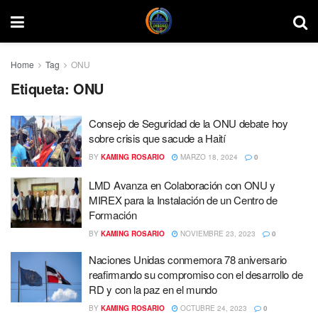
Home
Tag
ONU
Etiqueta:
ONU
Consejo de Seguridad de la ONU debate hoy
sobre crisis que sacude a Haití
BY
KAMING ROSARIO
MARZO 18, 2024
0
LMD Avanza en Colaboración con ONU y
MIREX para la Instalación de un Centro de
Formación
BY
KAMING ROSARIO
NOVIEMBRE 23, 2023
0
Naciones Unidas conmemora 78 aniversario
reafirmando su compromiso con el desarrollo de
RD y con la paz en el mundo
BY
KAMING ROSARIO
OCTUBRE 24, 2023
0