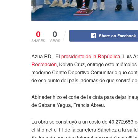
0
0
Share on Facebook
SHARES
VIEWS
Azua RD, -El
presidente de la República
, Luis 
Recreación
, Kelvin Cruz, entregó este miércole
moderno Centro Deportivo Comunitario que contrib
de ese punto del país, además de que servirá de
Abinader hizo el corte de la cinta para dejar inau
de Sabana Yegua, Francis Abreu.
La obra se construyó a un costo de 40,272,653 p
el kilómetro 11 de la carretera Sánchez a la sal
Se trata de una obra integral que podrá ser utili