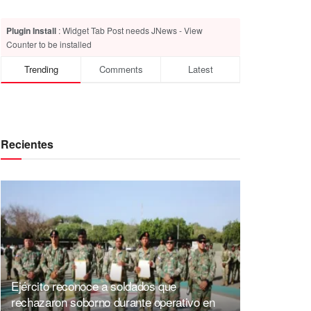
Plugin Install
: Widget Tab Post needs JNews - View
Counter to be installed
Trending
Comments
Latest
Recientes
Ejército reconoce a soldados que
rechazaron soborno durante operativo en