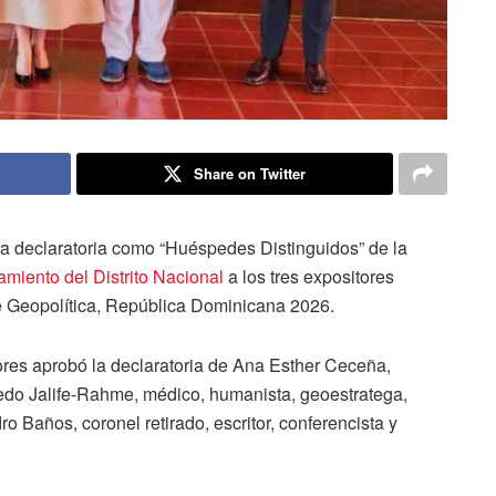
Share on Twitter
 declaratoria como “Huéspedes Distinguidos” de la
amiento del Distrito Nacional
a los tres expositores
de Geopolítica, República Dominicana 2026.
ores aprobó la declaratoria de Ana Esther Ceceña,
edo Jalife-Rahme, médico, humanista, geoestratega,
o Baños, coronel retirado, escritor, conferencista y