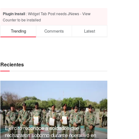
Plugin Install
: Widget Tab Post needs JNews - View
Counter to be installed
Trending
Comments
Latest
Recientes
Ejército reconoce a soldados que
rechazaron soborno durante operativo en