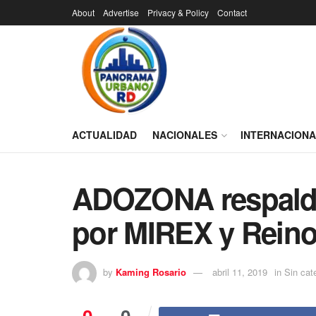
About
Advertise
Privacy & Policy
Contact
ACTUALIDAD
NACIONALES
INTERNACION
ADOZONA respalda
por MIREX y Rein
by
Kaming Rosario
abril 11, 2019
in
Sin cat
0
0