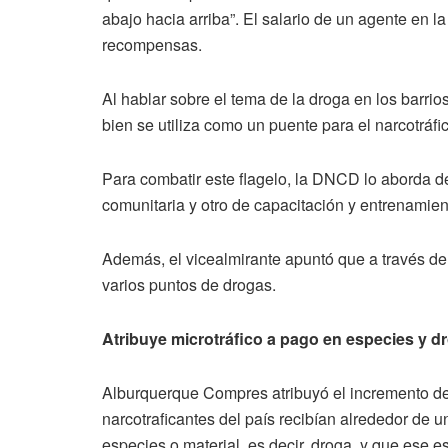
abajo hacia arriba”. El salario de un agente en l
recompensas.
Al hablar sobre el tema de la droga en los barri
bien se utiliza como un puente para el narcotráfi
Para combatir este flagelo, la DNCD lo aborda 
comunitaria y otro de capacitación y entrenamien
Además, el vicealmirante apuntó que a través d
varios puntos de drogas.
Atribuye microtráfico a pago en especies y d
Alburquerque Compres atribuyó el incremento del
narcotraficantes del país recibían alrededor de 
especies o material, es decir, droga, y que ese es