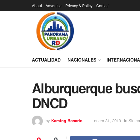
About
Advertise
Privacy & Policy
Contact
ACTUALIDAD
NACIONALES
INTERNACION
Alburquerque busc
DNCD
by
Kaming Rosario
enero 31, 2019
in
Sin ca
0
0