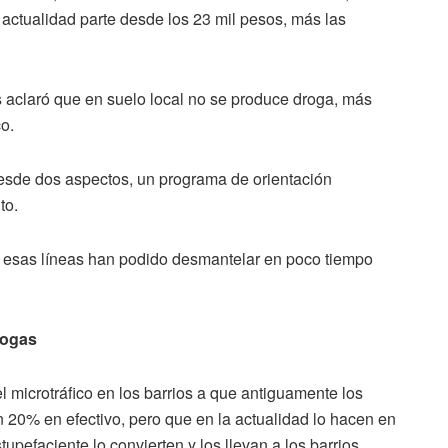
a actualidad parte desde los 23 mil pesos, más las
os aclaró que en suelo local no se produce droga, más
co.
desde dos aspectos, un programa de orientación
to.
e esas líneas han podido desmantelar en poco tiempo
rogas
 microtráfico en los barrios a que antiguamente los
un 20% en efectivo, pero que en la actualidad lo hacen en
tupefaciente lo convierten y los llevan a los barrios.