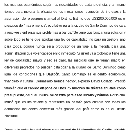
los recursos económicos según las necesidades de cada provincia, y al mismo
tiempo para mejorar la eficacia de los mecanismos recepción de ingresos y la
asignación del presupuesto anual al Distrito. Estimó que US$200,000,000 es el
presupuesto “más o menos”, equitativo para la ciudad de Santo Domingo de cara
a resolver y enfrentar sus problemas urbanos. “Se tiene que buscar una solución y
sobre todo se tiene que aprobar una ley de capitalidad, no para mi gestión, sino
para todos, porque nunca sería propulsor de un traje a la medida para una
administración que yo encabece en lo inmediato. Si usted va a Colombia tiene una
ley de capitalidad mayor y eso es claro, las medidas que se toman macro en
diferentes proyectos no pueden catalogar a la ciudad de Santo Domingo como
igual de condiciones que
Dajabón
. Santo Domingo es el centro económico,
financiero y cultural. Demasiado hemos hecho”, expresó David Collado. Precisó
también que
el cabildo dispone de unos 75 millones de dólares anuales como
presupuesto
, del cual un
80% se destina para aseo urbano y nómina
. Por lo cual
indicó que es insuficiente y representa un desafío para cumplir con todas las
demandas del centro comercial más grande del país como lo es el Distrito
Nacional.
Durante la entrevista del
almuerzo semanal de Multimedios del Caribe, dirigida