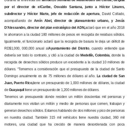
por el director de elCaribe, Osvaldo Santana, junto a Héctor Linares,
subdirector y Héctor Marte, jefe de redacción de apertura
, David Collado,
acompañando de
Amín Abel, director de planeamiento urbano, y Jesús
D’Alessandro, director del plan estratégico del ADN,
aclaró que en el año 2018
le ahorraron a la ciudad 180 millones de pesos en recogida de residuos sólidos.
Igualmente, el funcionario aclaró que la recogida de basura le deja un déficit de
RD$1,000, 000,000 anual al
Ayuntamiento del Distrito
, cuando entiende que
debería ser todo lo contrario, y citó a la ciudad de
Medellín, Colombia
, donde la
recogida de desechos sólidos produce un excedente a la ciudad 10 millones de
dólares. “Tomemos a consideración que el presupuesto de la ciudad de Santo
Domingo anualmente es de 75 millones de dólares al año.
La ciudad de San
Juan, Puerto Rico,
tiene un presupuesto de 1,000 millones de dólares, la ciudad
de
Guayaquil
tiene un presupuesto de 1,200 millones de dólares.
Tenemos un presupuesto donde residen un millón doscientas mil personas y
diariamente nos visitan un millón y medio de personas que comen, trabajan y
generan desechos sólidos. Estamos hablando de dos millones y pico de personas
en nuestra ciudad. También 315 mil vehículos tiene nuestra ciudad, 360 mil
motores, una ciudad que ha crecido de manera desordenada con poca