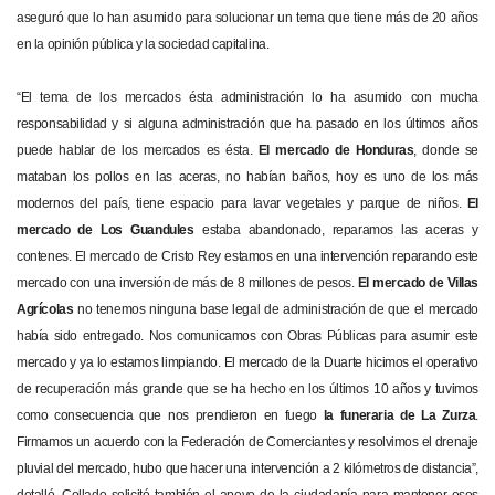
aseguró que lo han asumido para solucionar un tema que tiene más de 20 años
en la opinión pública y la sociedad capitalina.
“El tema de los mercados ésta administración lo ha asumido con mucha
responsabilidad y si alguna administración que ha pasado en los últimos años
puede hablar de los mercados es ésta.
El mercado de Honduras
, donde se
mataban los pollos en las aceras, no habían baños, hoy es uno de los más
modernos del país, tiene espacio para lavar vegetales y parque de niños.
El
mercado de Los Guandules
estaba abandonado, reparamos las aceras y
contenes. El mercado de Cristo Rey estamos en una intervención reparando este
mercado con una inversión de más de 8 millones de pesos.
El mercado de Villas
Agrícolas
no tenemos ninguna base legal de administración de que el mercado
había sido entregado. Nos comunicamos con Obras Públicas para asumir este
mercado y ya lo estamos limpiando. El mercado de la Duarte hicimos el operativo
de recuperación más grande que se ha hecho en los últimos 10 años y tuvimos
como consecuencia que nos prendieron en fuego
la funeraria de La Zurza
.
Firmamos un acuerdo con la Federación de Comerciantes y resolvimos el drenaje
pluvial del mercado, hubo que hacer una intervención a 2 kilómetros de distancia”,
detalló. Collado solicitó también el apoyo de la ciudadanía para mantener esos