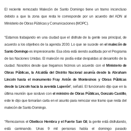
El reciente remozado Malecón de Santo Domingo tiene un tramo inconcluso
debido a que la zona que resta le corresponde por un acuerdo del ADN al
Ministerio de Obras Públicas y Comunicaciones (MOPC).
“Estamos trabajando en una ciudad que el disfrute de la gente sea principal, de
acuerdo a los objetivos de la agenda 2030. Lo que se sucede en
el malecón de
Santo Domingo
es impresionante. Esa obra está siendo auditada por el Programa
de las Naciones Unidas. El malecón no podía estar despaldas al desarrollo de la
ciudad. Nosotros desde que llegamos hicimos un acuerdo con el
Ministerio de
Obras Públicas, la Alcaldía del Distrito Nacional asumía desde la Abraham
Lincoln hasta el monumento Fray Antón de Montesinos y Obras Públicas
desde la Lincoln hacia la avenida Luperón
”, señaló. El funcionario dijo que en la
última reunión que sostuvo con
el ministro de Obras Públicas, Gonzalo Castillo
,
este le dijo que tomarían carta en el asunto para remozar ese tramo que resta del
malecón de Santo Domingo.
“Remozamos el
Obelisco Hembra y el Fuerte San Gil
, la gente está disfrutando,
está caminando. Unas 9 mil personas había el domingo pasado