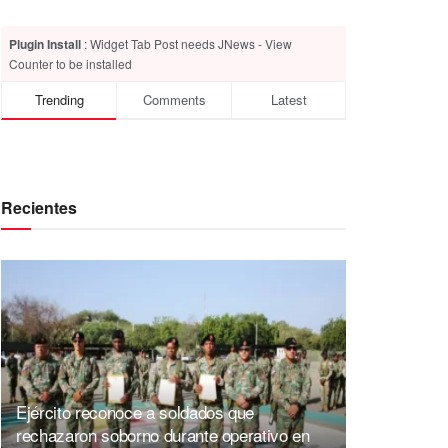
Plugin Install
: Widget Tab Post needs JNews - View
Counter to be installed
Trending
Comments
Latest
Recientes
Ejército reconoce a soldados que
rechazaron soborno durante operativo en