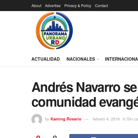
About
Advertise
Privacy & Policy
Contact
ACTUALIDAD
NACIONALES
INTERNACION
Andrés Navarro se
comunidad evangél
by
Kaming Rosario
febrero 4, 2019
in
Sin ca
0
0