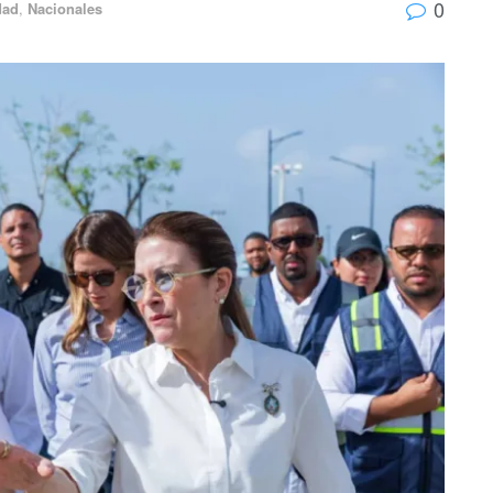
0
dad
,
Nacionales