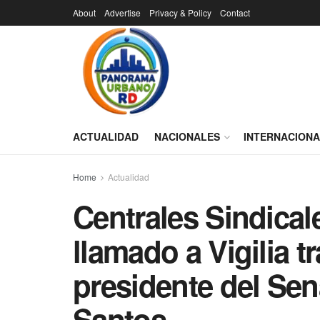
About
Advertise
Privacy & Policy
Contact
ACTUALIDAD
NACIONALES
INTERNACION
Home
Actualidad
Centrales Sindica
llamado a Vigilia t
presidente del Sen
Santos