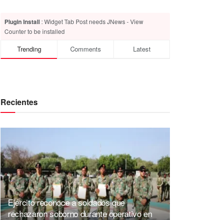
Plugin Install
: Widget Tab Post needs JNews - View
Counter to be installed
Trending
Comments
Latest
Recientes
Ejército reconoce a soldados que
rechazaron soborno durante operativo en