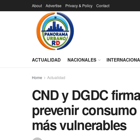
About
Advertise
Privacy & Policy
Contact
ACTUALIDAD
NACIONALES
INTERNACION
Home
Actualidad
CND y DGDC firma
prevenir consumo 
más vulnerables