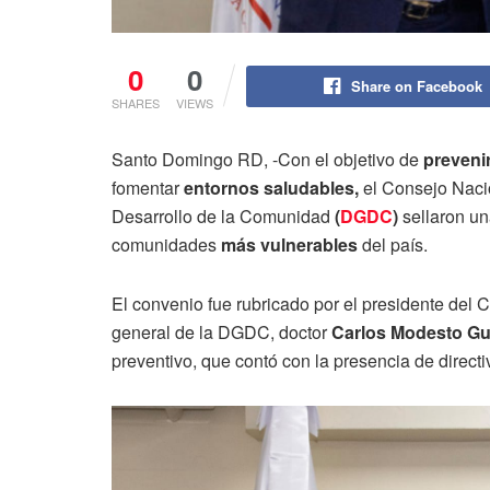
0
0
Share on Facebook
SHARES
VIEWS
Santo Domingo RD, -Con el objetivo de
preveni
fomentar
entornos saludables,
el Consejo Naci
Desarrollo de la Comunidad
(
DGDC
)
sellaron u
comunidades
más vulnerables
del país.
El convenio fue rubricado por el presidente del
general de la DGDC, doctor
Carlos Modesto Gu
preventivo, que contó con la presencia de direct