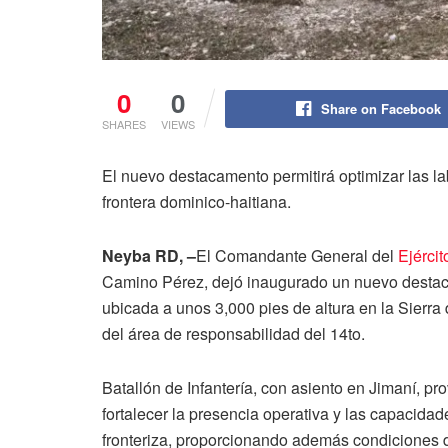
0
0
Share on Facebook
SHARES
VIEWS
El nuevo destacamento permitirá optimizar las la
frontera dominico-haitiana.
Neyba RD, –
El Comandante General del
Ejérci
Camino Pérez, dejó inaugurado un nuevo destaca
ubicada a unos 3,000 pies de altura en la Sierr
del área de responsabilidad del 14to.
Batallón de Infantería, con asiento en Jimaní, p
fortalecer la presencia operativa y las capacidad
fronteriza, proporcionando además condiciones d