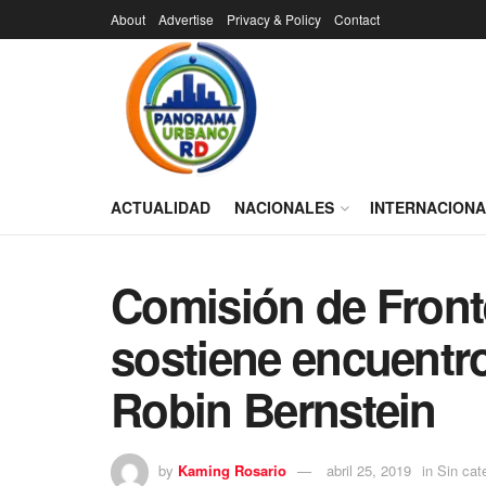
About
Advertise
Privacy & Policy
Contact
ACTUALIDAD
NACIONALES
INTERNACION
Comisión de Front
sostiene encuentr
Robin Bernstein
by
Kaming Rosario
abril 25, 2019
in
Sin cat