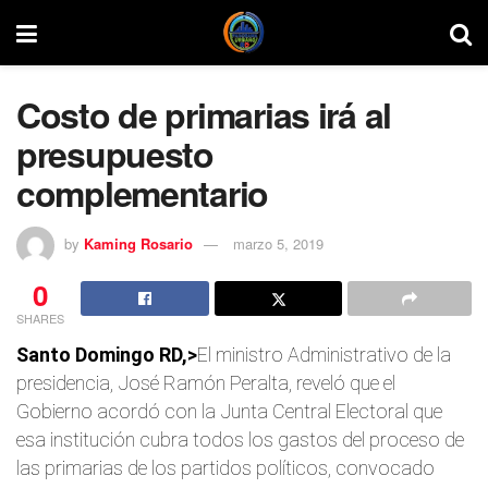
Costo de primarias irá al
presupuesto
complementario
by
Kaming Rosario
marzo 5, 2019
0
SHARES
Santo Domingo RD,>
El ministro Administrativo de la
presidencia, José Ramón Peralta, reveló que el
Gobierno acordó con la Junta Central Electoral que
esa institución cubra todos los gastos del proceso de
las primarias de los partidos políticos, convocado