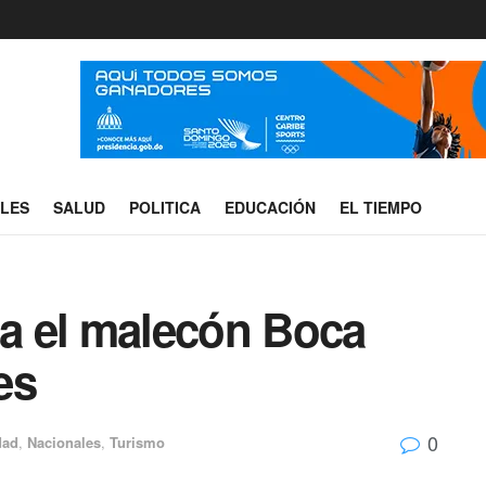
ALES
SALUD
POLITICA
EDUCACIÓN
EL TIEMPO
ia el malecón Boca
es
0
dad
,
Nacionales
,
Turismo