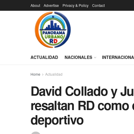
About
Advertise
Privacy & Policy
Contact
ACTUALIDAD
NACIONALES
INTERNACION
Home
Actualidad
David Collado y Ju
resaltan RD como 
deportivo