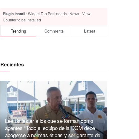
Plugin Install
: Widget Tab Post needs JNews - View
Counter to be installed
Trending
Comments
Latest
Recientes
Lee Ballester a los que se forman como
agentes “Todo el equipo de la DGM debe
acogerse a normas éticas y ser garante de