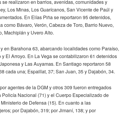
s se realizaron en barrios, avenidas, comunidades y
y, Los Minas, Los Guarícanos, San Vicente de Paúl y
umentados. En Elías Piña se reportaron 95 detenidos,
nas como Bávaro, Verón, Cabeza de Toro, Barrio Nuevo,
o, Machiplán y Uvero Alto.
 y en Barahona 63, abarcando localidades como Paraíso,
o y El Arroyo. En La Vega se contabilizaron 61 detenidos
ia Japonesa y Las Auyamas. En Santiago reportaron 58
38 cada una; Espaillat, 37; San Juan, 35 y Dajabón, 34.
 por agentes de la DGM y otros 309 fueron entregados
a Policía Nacional (71) y el Cuerpo Especializado de
inisterio de Defensa (15). En cuanto a las
jeros; por Dajabón, 319; por Jimaní, 138; y por