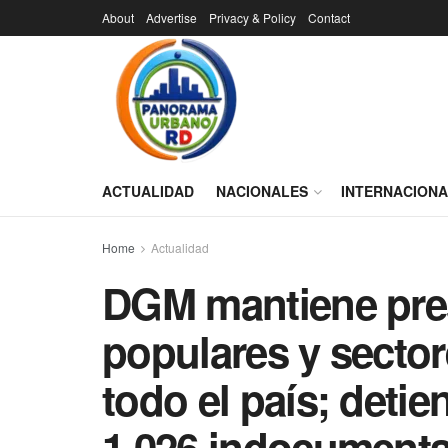
About
Advertise
Privacy & Policy
Contact
ACTUALIDAD
NACIONALES
INTERNACION
Home
Actualidad
DGM mantiene pres
populares y sector
todo el país; detie
1,026 indocumenta