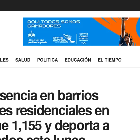
ALES
SALUD
POLITICA
EDUCACIÓN
EL TIEMPO
encia en barrios
es residenciales en
ne 1,155 y deporta a
dos este lunes