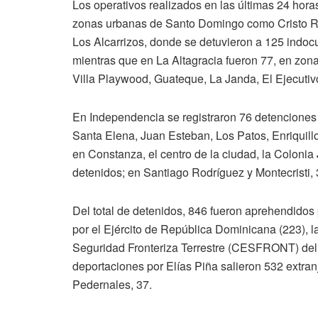
Los operativos realizados en las últimas 24 hora
zonas urbanas de Santo Domingo como Cristo Re
Los Alcarrizos, donde se detuvieron a 125 indoc
mientras que en La Altagracia fueron 77, en zo
Villa Playwood, Guateque, La Janda, El Ejecutiv
En Independencia se registraron 76 detenciones
Santa Elena, Juan Esteban, Los Patos, Enriquill
en Constanza, el centro de la ciudad, la Colon
detenidos; en Santiago Rodríguez y Montecristi, 
Del total de detenidos, 846 fueron aprehendidos
por el Ejército de República Dominicana (223), l
Seguridad Fronteriza Terrestre (CESFRONT) del M
deportaciones por Elías Piña salieron 532 extran
Pedernales, 37.