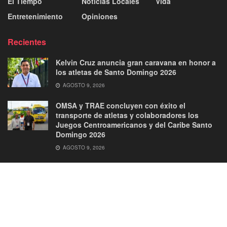
El Tiempo
Noticias Locales
Vida
Entretenimiento
Opiniones
Recientes
Kelvin Cruz anuncia gran caravana en honor a
los atletas de Santo Domingo 2026
AGOSTO 9, 2026
OMSA y TRAE concluyen con éxito el
transporte de atletas y colaboradores los
Juegos Centroamericanos y del Caribe Santo
Domingo 2026
AGOSTO 9, 2026
About
Advertise
Privacy & Policy
Contact
© 2026
JNews
- Premium WordPress news & magazine theme by
Jegtheme
.