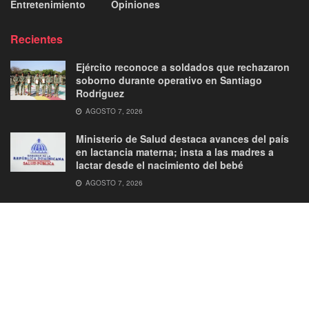
Entretenimiento
Opiniones
Recientes
Ejército reconoce a soldados que rechazaron
soborno durante operativo en Santiago
Rodríguez
AGOSTO 7, 2026
Ministerio de Salud destaca avances del país
en lactancia materna; insta a las madres a
lactar desde el nacimiento del bebé
AGOSTO 7, 2026
About
Advertise
Privacy & Policy
Contact
© 2026
JNews
- Premium WordPress news & magazine theme by
Jegtheme
.