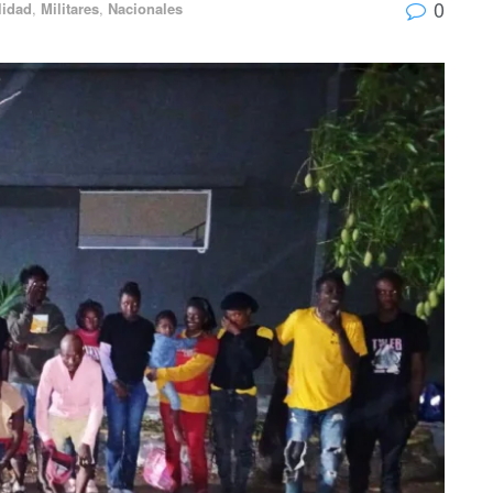
0
lidad
,
Militares
,
Nacionales