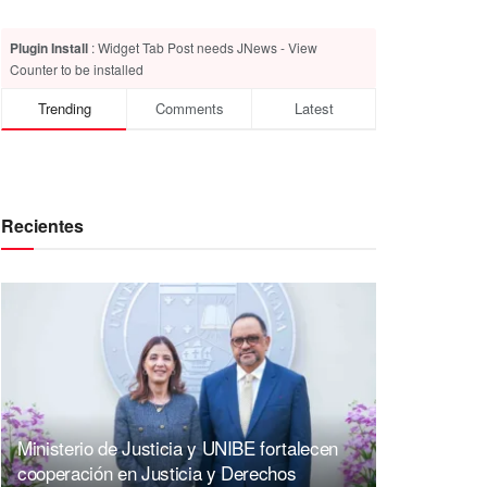
Plugin Install
: Widget Tab Post needs JNews - View
Counter to be installed
Trending
Comments
Latest
Recientes
Ministerio de Justicia y UNIBE fortalecen
cooperación en Justicia y Derechos