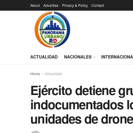
About
Advertise
Privacy & Policy
Contact
ACTUALIDAD
NACIONALES
INTERNACION
Home
Actualidad
Ejército detiene g
indocumentados l
unidades de drone