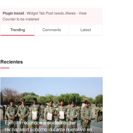
Plugin Install
: Widget Tab Post needs JNews - View
Counter to be installed
Trending
Comments
Latest
Recientes
Ejército reconoce a soldados que
rechazaron soborno durante operativo en