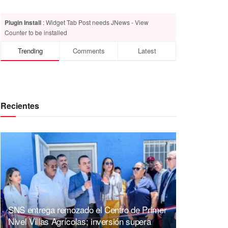
Plugin Install
: Widget Tab Post needs JNews - View
Counter to be installed
Trending
Comments
Latest
Recientes
SNS entrega remozado el Centro de Primer
Nivel Villas Agrícolas; inversión supera