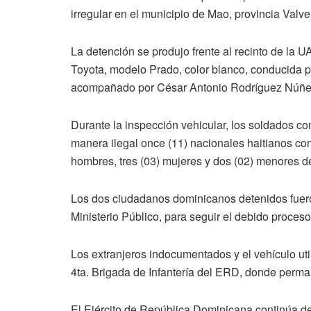
irregular en el municipio de Mao, provincia Valve
La detención se produjo frente al recinto de la
Toyota, modelo Prado, color blanco, conducida p
acompañado por César Antonio Rodríguez Núñez
Durante la inspección vehicular, los soldados co
manera ilegal once (11) nacionales haitianos con e
hombres, tres (03) mujeres y dos (02) menores d
Los dos ciudadanos dominicanos detenidos fuero
Ministerio Público, para seguir el debido proceso
Los extranjeros indocumentados y el vehículo uti
4ta. Brigada de Infantería del ERD, donde perma
El Ejército de República Dominicana continúa des