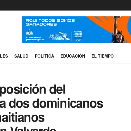
ALES
SALUD
POLITICA
EDUCACIÓN
EL TIEMPO
sposición del
o a dos dominicanos
aitianos
n Valverde