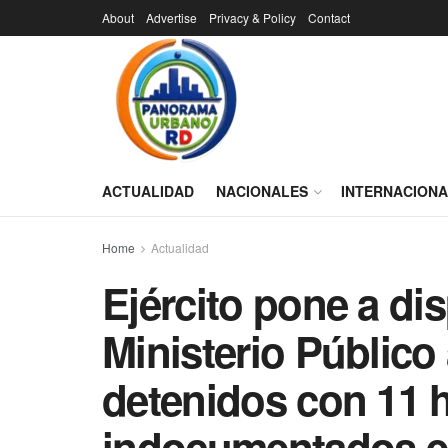
About
Advertise
Privacy & Policy
Contact
ACTUALIDAD
NACIONALES
INTERNACION
Home
Actualidad
Ejército pone a di
Ministerio Públic
detenidos con 11 h
indocumentados e