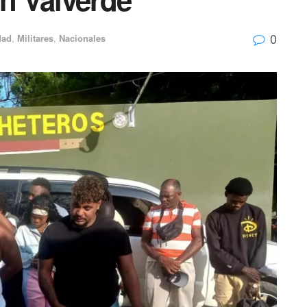
0
dad
,
Militares
,
Nacionales