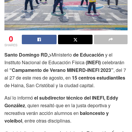
0
SHARES
Santo Domingo RD,>
Ministerio
de Educación
y el
Instituto Nacional de Educación Física
(INEFI)
celebrarán
el
“Campamento de Verano MINERD-INEFI 2023”
, del 7
al 27 de este mes de agosto, en
15 centros estudiantiles
de Haina, San Cristóbal y la ciudad capital.
Así lo informó
el subdirector técnico del INEFI, Eddy
González
, quien resaltó que en la justa deportiva y
recreativa verán acción alumnos en
baloncesto y
voleibol
, entre otras disciplinas.