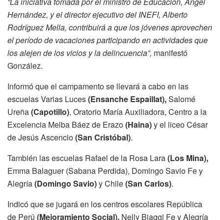
“La iniciativa tomada por el ministro de Educación, Ángel
Hernández, y el director ejecutivo del INEFI, Alberto
Rodríguez Mella, contribuirá a que los jóvenes aprovechen
el período de vacaciones participando en actividades que
los alejen de los vicios y la delincuencia”,
manifestó
González.
Informó que el campamento se llevará a cabo en las
escuelas Varias Luces
(Ensanche Espaillat),
Salomé
Ureña
(Capotillo)
, Oratorio María Auxiliadora, Centro a la
Excelencia Melba Báez de Erazo
(Haina)
y el liceo César
de Jesús Ascencio
(San Cristóbal)
.
También las escuelas Rafael de la Rosa Lara
(Los Mina),
Emma Balaguer (Sabana Perdida), Domingo Savio Fe y
Alegría
(Domingo Savio)
y Chile
(San Carlos)
.
Indicó que se jugará en los centros escolares República
de Perú
(Mejoramiento Social),
Nelly Biaggi Fe y Alegría