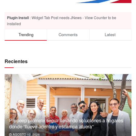
Plugin Install
: Widget Tab Post needs JNews - View Counter to be
installed
Trending
Comments
Latest
Recientes
Propeep promete seguir llevando soluciones a hogares
donde “llueve adentro y escampa afuera”
AGOSTO 10, 2026