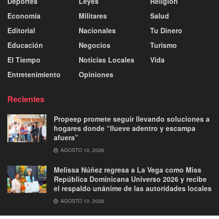
Deportes
Leyes
Religión
Economía
Militares
Salud
Editorial
Nacionales
Tu Dinero
Educación
Negocios
Turismo
El Tiempo
Noticias Locales
Vida
Entretenimiento
Opiniones
Recientes
Propeep promete seguir llevando soluciones a
hogares donde “llueve adentro y escampa
afuera”
AGOSTO 10, 2026
Melissa Núñez regresa a La Vega como Miss
República Dominicana Universo 2026 y recibe
el respaldo unánime de las autoridades locales
AGOSTO 10, 2026