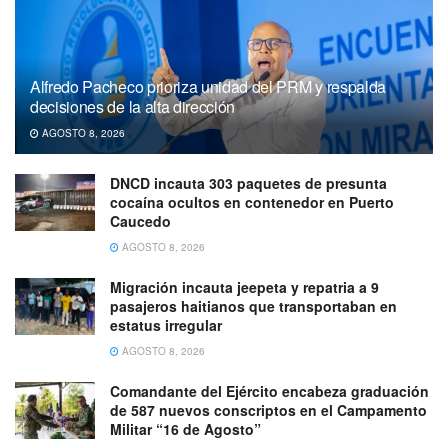
Alfredo Pacheco prioriza unidad del PRM y respalda
decisiones de la alta dirección
AGOSTO 8, 2026
DNCD incauta 303 paquetes de presunta
cocaína ocultos en contenedor en Puerto
Caucedo
AGOSTO 8, 2026
Migración incauta jeepeta y repatria a 9
pasajeros haitianos que transportaban en
estatus irregular
AGOSTO 8, 2026
Comandante del Ejército encabeza graduación
de 587 nuevos conscriptos en el Campamento
Militar “16 de Agosto”