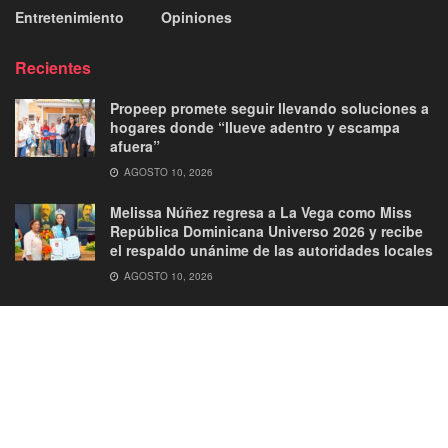
Entretenimiento
Opiniones
Recientes
Propeep promete seguir llevando soluciones a
hogares donde “llueve adentro y escampa
afuera”
AGOSTO 10, 2026
Melissa Núñez regresa a La Vega como Miss
República Dominicana Universo 2026 y recibe
el respaldo unánime de las autoridades locales
AGOSTO 10, 2026
About
Advertise
Privacy & Policy
Contact
© 2026
JNews
- Premium WordPress news & magazine theme by
Jegtheme
.