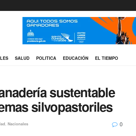
ALES
SALUD
POLITICA
EDUCACIÓN
EL TIEMPO
anadería sustentable
temas silvopastoriles
0
dad
,
Nacionales