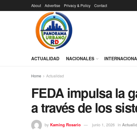
About
Advertise
Privacy & Policy
Contact
ACTUALIDAD
NACIONALES
INTERNACION
Home
Actualidad
FEDA impulsa la g
a través de los sis
by
Kaming Rosario
junio 1, 2026
in
Actuali