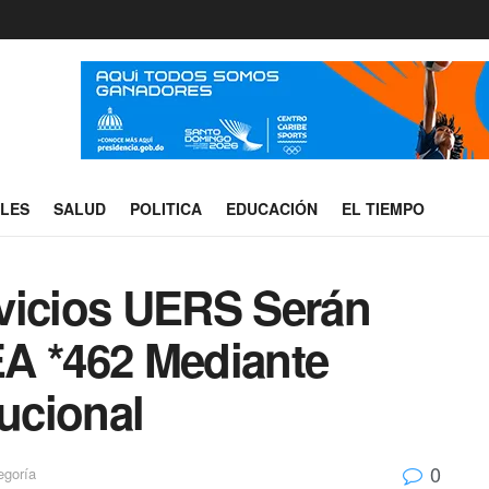
ALES
SALUD
POLITICA
EDUCACIÓN
EL TIEMPO
vicios UERS Serán
A *462 Mediante
tucional
0
egoría