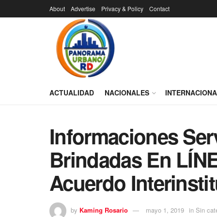
About
Advertise
Privacy & Policy
Contact
ACTUALIDAD
NACIONALES
INTERNACION
Informaciones Ser
Brindadas En LÍNE
Acuerdo Interinsti
by
Kaming Rosario
mayo 1, 2019
in
Sin cat