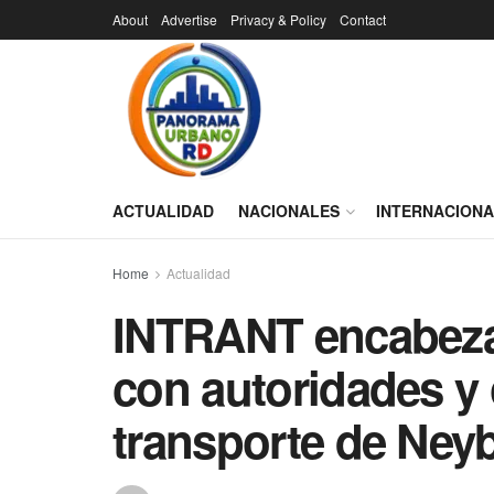
About
Advertise
Privacy & Policy
Contact
ACTUALIDAD
NACIONALES
INTERNACION
Home
Actualidad
INTRANT encabeza 
con autoridades y
transporte de Ney