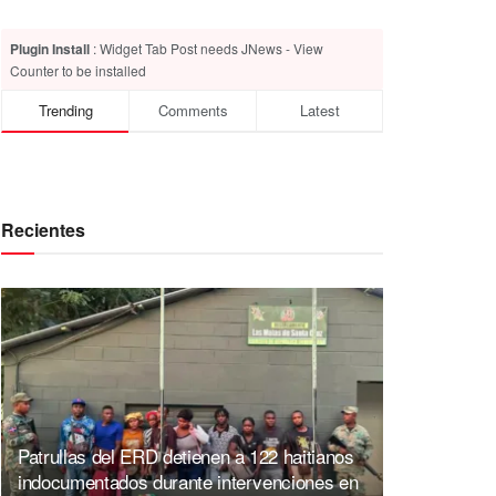
Plugin Install
: Widget Tab Post needs JNews - View
Counter to be installed
Trending
Comments
Latest
Recientes
Patrullas del ERD detienen a 122 haitianos
indocumentados durante intervenciones en