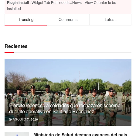
Plugin Install
: Widget Tab Post needs JNews - View Counter to be
installed
Trending
Comments
Latest
Recientes
Ejército reconoce a soldados que rechazaron soborno
durante operativo en Santiago Rodríguez
AGOSTO 7, 2026
Ministerio de Salud destaca avances del país