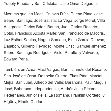
Yubely Pineda; y San Cristóbal, Julio Omar Delgadillo.
Mientras que, en Moca, Octavio Frías; Puerto Plata, José
Beard; Santiago, José Batista; La Vega, Jorge Morel; Villa
Altagracia, Carlos Báez; Bonao, Juan Carlos Rosario;
Cotuí, Francisco Acosta Marte; San Francisco de Macorís,
Luz Esther Santos; Nagua-Samaná, Fidia García Cuevas;
Dajabón, Gilberto Reynoso; Monte Cristi, Samuel Jiménez
Suero; Santiago Rodríguez, Víctor Peralta; y Valverde,
Edward Peña.
También, en Azua, Maxi Vargas; Baní, Linnete del Rosario;
San José de Ocoa, Daribelto Guerra; Elías Piña, Marcial
Mejía; San Juan, Alfredo del Valle; Barahona, Paul Meguis
José; Bahoruco-Independencia, Andrés Julio Ricardo;
Pedernales, Junior Feliz; La Romana, Franklin Cordero; y
Higüey, Eladio Ciprián.