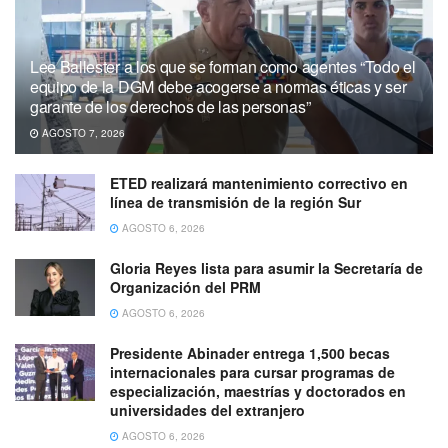
Lee Ballester a los que se forman como agentes “Todo el
equipo de la DGM debe acogerse a normas éticas y ser
garante de los derechos de las personas”
AGOSTO 7, 2026
ETED realizará mantenimiento correctivo en
línea de transmisión de la región Sur
AGOSTO 6, 2026
Gloria Reyes lista para asumir la Secretaría de
Organización del PRM
AGOSTO 6, 2026
Presidente Abinader entrega 1,500 becas
internacionales para cursar programas de
especialización, maestrías y doctorados en
universidades del extranjero
AGOSTO 6, 2026