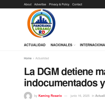
About
Advertise
Privacy & Policy
Contact
ACTUALIDAD
NACIONALES
INTERNACION
Home
Actualidad
La DGM detiene má
indocumentados y r
by
Kaming Rosario
junio 16, 2025
in
Actual