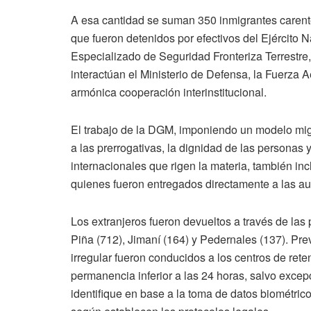
A esa cantidad se suman 350 inmigrantes carent
que fueron detenidos por efectivos del Ejército N
Especializado de Seguridad Fronteriza Terrestre,
interactúan el Ministerio de Defensa, la Fuerza Aé
armónica cooperación interinstitucional.
El trabajo de la DGM, imponiendo un modelo migr
a las prerrogativas, la dignidad de las personas
internacionales que rigen la materia, también inc
quienes fueron entregados directamente a las aut
Los extranjeros fueron devueltos a través de las
Piña (712), Jimaní (164) y Pedernales (137). Pre
irregular fueron conducidos a los centros de re
permanencia inferior a las 24 horas, salvo excep
identifique en base a la toma de datos biométrico