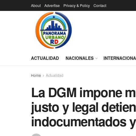
About
Advertise
Privacy & Policy
Contact
ACTUALIDAD
NACIONALES
INTERNACION
Home
Actualidad
La DGM impone mo
justo y legal detie
indocumentados y 