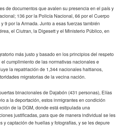
es de documentos que avalen su presencia en el país y
acional; 136 por la Policía Nacional, 66 por el Cuerpo
 y 9 por la Armada. Junto a esas fuerzas también
rea, el Ciutran, la Digesett y el Ministerio Público, en
atorio más justo y basado en los principios del respeto
 y el cumplimiento de las normativas nacionales e
luye la repatriación de 1,344 nacionales haitianos,
oridades migratorias de la vecina nación.
 puertas binacionales de Dajabón (431 personas), Elías
vio a la deportación, estos inmigrantes en condición
tención de la DGM, donde está estipulada una
ciones justificadas, para que de manera individual se les
s y captación de huellas y fotografías, y se les depure