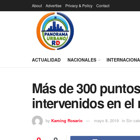
About
Advertise
Privacy & Policy
Contact
ACTUALIDAD
NACIONALES
INTERNACION
Más de 300 puntos
intervenidos en el 
by
Kaming Rosario
mayo 8, 2019
in
Sin cat
0
0