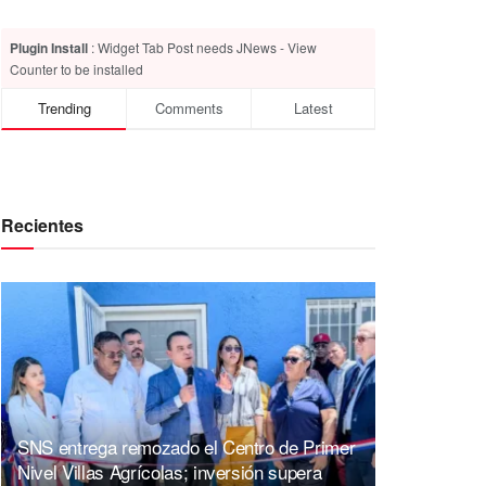
Plugin Install
: Widget Tab Post needs JNews - View
Counter to be installed
Trending
Comments
Latest
Recientes
SNS entrega remozado el Centro de Primer
Nivel Villas Agrícolas; inversión supera