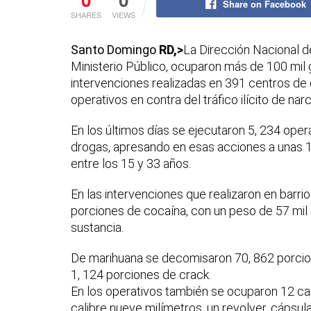
Share on Facebook
SHARES
VIEWS
Santo Domingo
RD,>
La Dirección Nacional d
Ministerio Público, ocuparon más de 100 mil
intervenciones realizadas en 391 centros de d
operativos en contra del tráfico ilícito de narc
En los últimos días se ejecutaron 5, 234 oper
drogas, apresando en esas acciones a unas 
entre los 15 y 33 años.
En las intervenciones que realizaron en barri
porciones de cocaína, con un peso de 57 mil 
sustancia.
De marihuana se decomisaron 70, 862 porcion
1, 124 porciones de crack.
En los operativos también se ocuparon 12 carr
calibre nueve milímetros, un revolver, cápsu