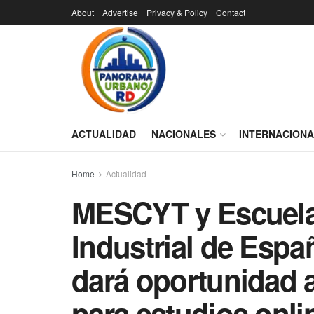
About
Advertise
Privacy & Policy
Contact
ACTUALIDAD
NACIONALES
INTERNACION
Home
Actualidad
MESCYT y Escuela
Industrial de Espa
dará oportunidad a
para estudios onli