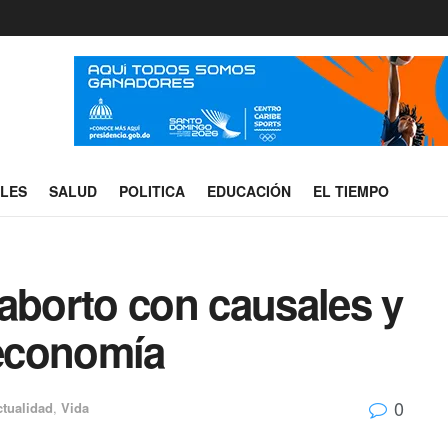
ALES
SALUD
POLITICA
EDUCACIÓN
EL TIEMPO
aborto con causales y
 economía
0
ctualidad
,
Vida