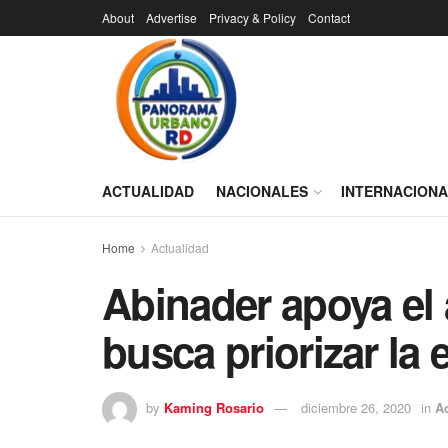
About
Advertise
Privacy & Policy
Contact
ACTUALIDAD
NACIONALES
INTERNACION
Home
Actualidad
Abinader apoya el 
busca priorizar la
by
Kaming Rosario
diciembre 26, 2020
in
A