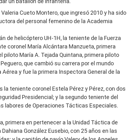
ar un batallón de infantería.
 Valeria Cueto Montero, que ingresó 2010 y ha sido
tructora del personal femenino de la Academia
án de helicóptero UH-1H, la teniente de la Fuerza
ente coronel María Alcántara Manzueta, primera
el piloto María A. Tejada Quintana, primera piloto
 Peguero, que cambió su carrera por el mundo
a Aérea y fue la primera Inspectora General de la
la teniente coronel Estela Pérez y Pérez, con dos
guridad Presidencial; y la segundo teniente del
as labores de Operaciones Tácticas Especiales.
, primera en pertenecer a la Unidad Táctica de
a Dahiana González Eusebio, con 25 años en las
ídas; y la capitán de navío Valery de los Angeles