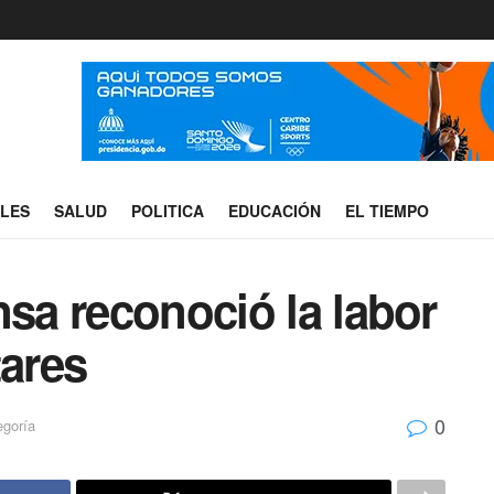
ALES
SALUD
POLITICA
EDUCACIÓN
EL TIEMPO
nsa reconoció la labor
tares
0
egoría