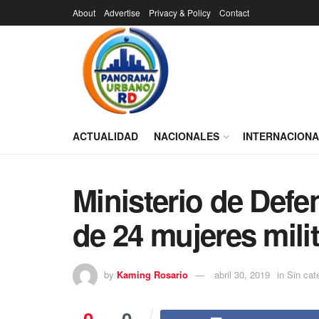
About
Advertise
Privacy & Policy
Contact
ACTUALIDAD
NACIONALES
INTERNACION
Ministerio de Defe
de 24 mujeres mili
by
Kaming Rosario
abril 30, 2019
in
Sin cat
0
0