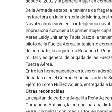
desde el 2002 y la primera mujer en comand
De la Armada estaba la teniente de fragata
instructora en la Infantería de Marina, ins
Naval y ahora sirve en la inteligencia naval.
Impresiona conocer a la primer mujer capit
Aérea Leidy Jhirianny Tapia Díaz; a la teni
piloto de la Fuerza Aérea; la teniente coron
de combate; la arquitecta Rosanna L. Pons
militar y es general de brigada de las Fuerz
Fuerza Aérea.
Entre las homenajeadas estuvieron además 
décadas o en el Cuerpo Especializado de Se
Ejército Loren Núñez Aquino, entregada a l
Otras reconocidas
La capitán de corbeta Angelita Peña Azcona
Comandos Anfibios; la coronel paracaidist
FF.AA y la militar con más saltos en paraca