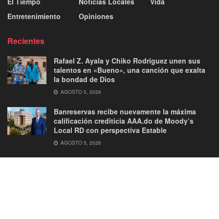
El Tiempo
Noticias Locales
Vida
Entretenimiento
Opiniones
Recientes
Rafael Z. Ayala y Chiko Rodríguez unen sus
talentos en «Bueno», una canción que exalta
la bondad de Dios
AGOSTO 5, 2026
Banreservas recibe nuevamente la máxima
calificación crediticia AAA.do de Moody’s
Local RD con perspectiva Estable
AGOSTO 5, 2026
About
Advertise
Privacy & Policy
Contact
© 2026
JNews
- Premium WordPress news & magazine theme by
Jegtheme
.