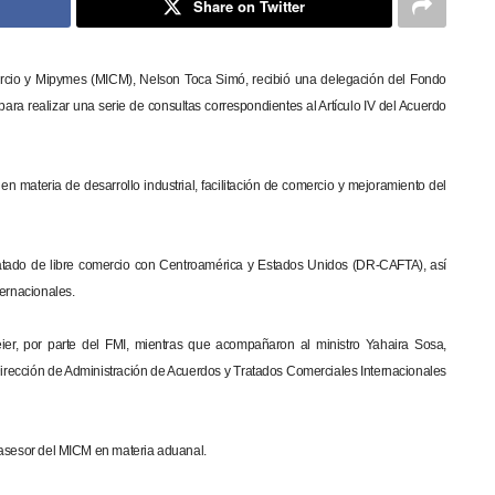
Share on Twitter
Comercio y Mipymes (MICM), Nelson Toca Simó, recibió una delegación del Fondo
para realizar una serie de consultas correspondientes al Artículo IV del Acuerdo
n materia de desarrollo industrial, facilitación de comercio y mejoramiento del
ratado de libre comercio con Centroamérica y Estados Unidos (DR-CAFTA), así
ternacionales.
eier, por parte del FMI, mientras que acompañaron al ministro Yahaira Sosa,
 Dirección de Administración de Acuerdos y Tratados Comerciales Internacionales
, asesor del MICM en materia aduanal.