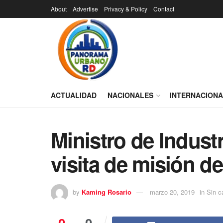
About
Advertise
Privacy & Policy
Contact
ACTUALIDAD
NACIONALES
INTERNACION
Ministro de Indust
visita de misión de
by
Kaming Rosario
marzo 20, 2019
in
Sin c
0
0