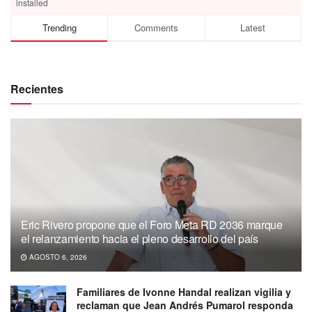
installed
Trending
Comments
Latest
Recientes
Eric Rivero propone que el Foro Meta RD 2036 marque
el relanzamiento hacia el pleno desarrollo del país
AGOSTO 6, 2026
Familiares de Ivonne Handal realizan vigilia y
reclaman que Jean Andrés Pumarol responda