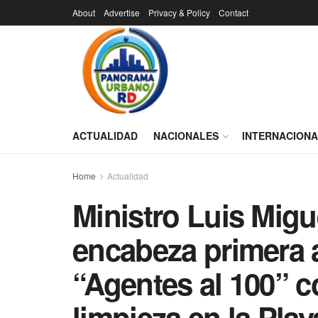
About
Advertise
Privacy & Policy
Contact
ACTUALIDAD
NACIONALES
INTERNACION
Home
Actualidad
Ministro Luis Mig
encabeza primera 
“Agentes al 100” c
limpieza en la Pla