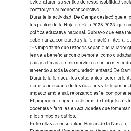
evidenciaron su sentido de responsabilidad social
contribuyen al bienestar colectivo.
Durante la actividad, De Camps destacó que el 
los puntos de la Hoja de Ruta 2025-2028, que co
política educativa nacional. Subrayó que esta inic
gobernanza compartida y la formación integral de
“Es importante que ustedes sepan que la labor q
les va a beneficiar como persona, como ciudadano
país y a través de ese servicio se están sirviendo
sirviendo a toda la comunidad”, enfatizó De Cam
Durante la jornada, los estudiantes fueron orien
manejo adecuado de los residuos y la importanci
impacto ambiental, reforzando así el componente 
El programa integra un sistema de insignias cívi
docentes y familias en actividades que fomentan l
a los símbolos patrios.
Entre ellas se encuentran Raíces de la Nación,
Embajador del Medioambiente, Voces de la Ley, 