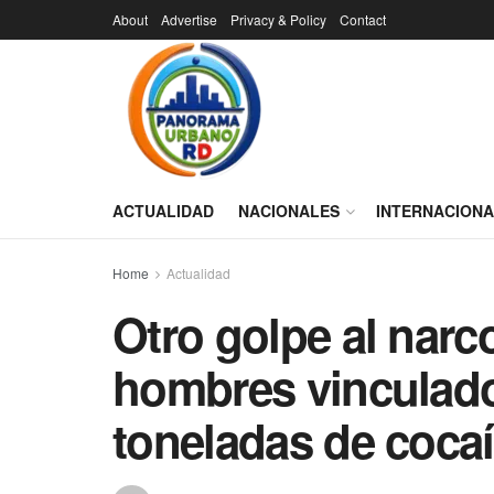
About
Advertise
Privacy & Policy
Contact
ACTUALIDAD
NACIONALES
INTERNACION
Home
Actualidad
Otro golpe al narc
hombres vinculado
toneladas de coca