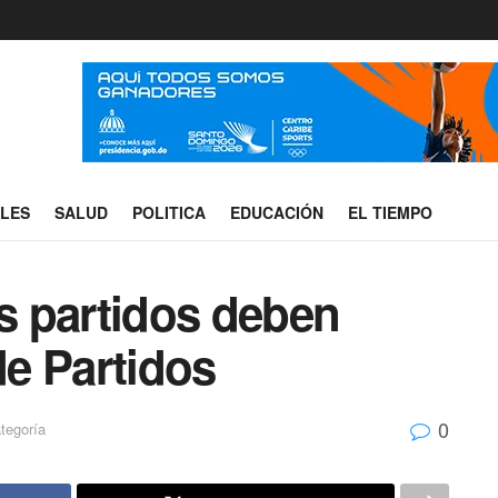
ALES
SALUD
POLITICA
EDUCACIÓN
EL TIEMPO
os partidos deben
de Partidos
0
tegoría