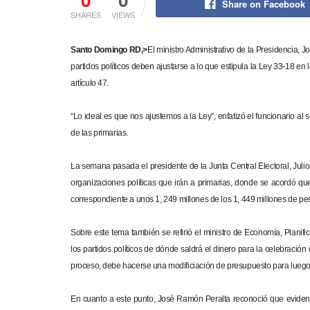
Share on Facebook
SHARES
VIEWS
Santo Domingo RD,>
El ministro Administrativo de la Presidencia, J
partidos políticos deben ajustarse a lo que estipula la Ley 33-18 en
artículo 47.
“Lo ideal es que nos ajustemos a la Ley”, enfatizó el funcionario al 
de las primarias.
La semana pasada el presidente de la Junta Central Electoral, Jul
organizaciones políticas que irán a primarias, donde se acordó que
correspondiente a unos 1, 249 millones de los 1, 449 millones de pes
Sobre este tema también se refirió el ministro de Economía, Planifi
los partidos políticos de dónde saldrá el dinero para la celebració
proceso, debe hacerse una modificiación de presupuesto para luego 
En cuanto a este punto, José Ramón Peralta reconoció que evident