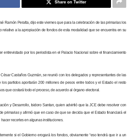
Share on Twitter
osé Ramón Peralta, dijo este viernes que para la celebración de las primarias los
 lo relativo a la apropiación de fondos de esta modalidad que se encuentra en su
ser entrevistado por los periodista en el Palacio Nacional sobre el financiamiento
io César Castaños Guzmán, se reunió con los delegados y representantes de las
 los partidos aportarán 200 millones de pesos entre todos y el Estado el resto
os que costará todo el proceso, de acuerdo al órgano electoral.
cación y Desarrollo, Isidoro Santan, quien advirtió que la JCE debe resolver con
n de primarias y afirmó que en caso de que se decida que el Estado financiará el
hacer recortes en algunas instituciones.
emente si el Gobierno erogará los fondos, obviamente “eso tendrá que ir a un