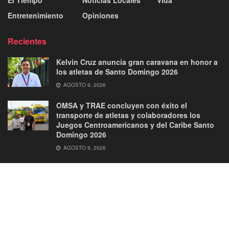
El Tiempo
Noticias Locales
Vida
Entretenimiento
Opiniones
Recientes
Kelvin Cruz anuncia gran caravana en honor a
los atletas de Santo Domingo 2026
AGOSTO 9, 2026
OMSA y TRAE concluyen con éxito el
transporte de atletas y colaboradores los
Juegos Centroamericanos y del Caribe Santo
Domingo 2026
AGOSTO 9, 2026
About
Advertise
Privacy & Policy
Contact
© 2026
JNews
- Premium WordPress news & magazine theme by
Jegtheme
.