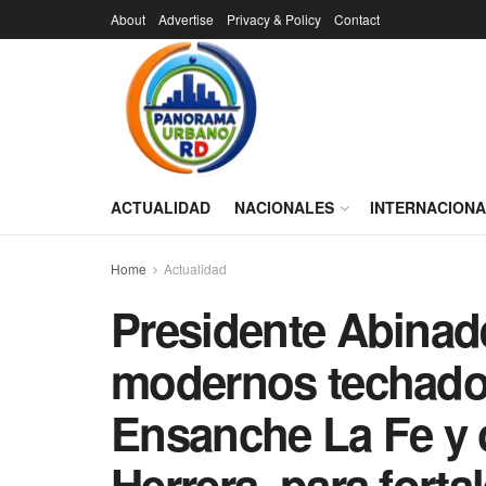
About
Advertise
Privacy & Policy
Contact
ACTUALIDAD
NACIONALES
INTERNACION
Home
Actualidad
Presidente Abinad
modernos techados
Ensanche La Fe y 
Herrera, para fortal