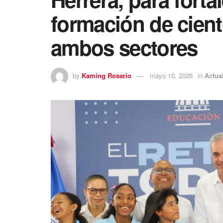
formación de cient
ambos sectores
by
Kaming Rosario
mayo 10, 2026
in
Actua