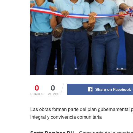
0
0
Share on Facebook
SHARES
VIEWS
Las obras forman parte del plan gubernamental p
integral y convivencia comunitaria
Santo Domingo DN. –
Como parte de la estrategi