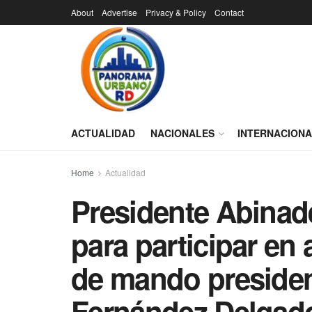
About
Advertise
Privacy & Policy
Contact
ACTUALIDAD
NACIONALES
INTERNACION
Home
Actualidad
Presidente Abinade
para participar en
de mando presiden
Fernández Delgad