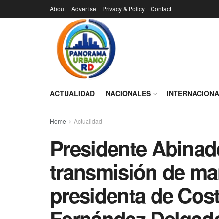
About
Advertise
Privacy & Policy
Contact
ACTUALIDAD
NACIONALES
INTERNACION
Home
Actualidad
Presidente Abinade
transmisión de man
presidenta de Cost
Fernández Delgado